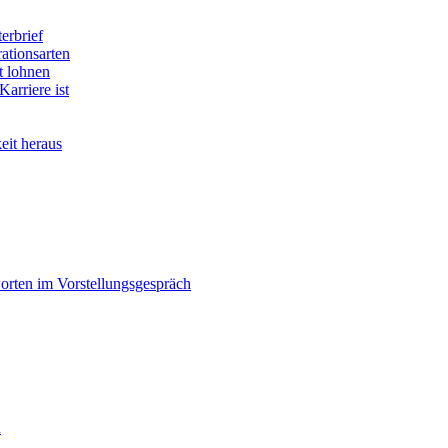
erbrief
ationsarten
t lohnen
arriere ist
eit heraus
orten im Vorstellungsgespräch
n