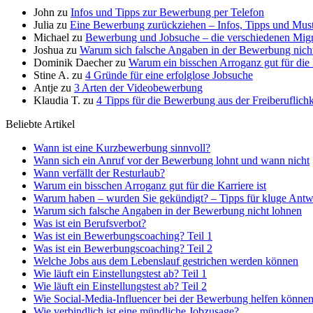
John
zu
Infos und Tipps zur Bewerbung per Telefon
Julia
zu
Eine Bewerbung zurückziehen – Infos, Tipps und Must
Michael
zu
Bewerbung und Jobsuche – die verschiedenen Migr
Joshua
zu
Warum sich falsche Angaben in der Bewerbung nich
Dominik Daecher
zu
Warum ein bisschen Arroganz gut für die K
Stine A.
zu
4 Gründe für eine erfolglose Jobsuche
Antje
zu
3 Arten der Videobewerbung
Klaudia T.
zu
4 Tipps für die Bewerbung aus der Freiberuflichk
Beliebte Artikel
Wann ist eine Kurzbewerbung sinnvoll?
Wann sich ein Anruf vor der Bewerbung lohnt und wann nicht
Wann verfällt der Resturlaub?
Warum ein bisschen Arroganz gut für die Karriere ist
Warum haben – wurden Sie gekündigt? – Tipps für kluge Antw
Warum sich falsche Angaben in der Bewerbung nicht lohnen
Was ist ein Berufsverbot?
Was ist ein Bewerbungscoaching? Teil 1
Was ist ein Bewerbungscoaching? Teil 2
Welche Jobs aus dem Lebenslauf gestrichen werden können
Wie läuft ein Einstellungstest ab? Teil 1
Wie läuft ein Einstellungstest ab? Teil 2
Wie Social-Media-Influencer bei der Bewerbung helfen könne
Wie verbindlich ist eine mündliche Jobzusage?