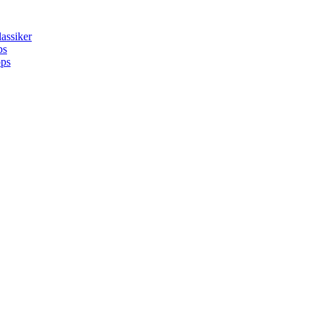
assiker
ps
pps