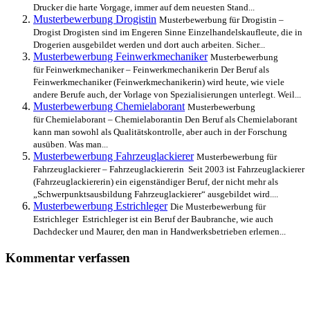
Drucker die harte Vorgage, immer auf dem neuesten Stand...
Musterbewerbung Drogistin
Musterbewerbung für Drogistin –
Drogist Drogisten sind im Engeren Sinne Einzelhandelskaufleute, die in
Drogerien ausgebildet werden und dort auch arbeiten. Sicher...
Musterbewerbung Feinwerkmechaniker
Musterbewerbung
für Feinwerkmechaniker – Feinwerkmechanikerin Der Beruf als
Feinwerkmechaniker (Feinwerkmechanikerin) wird heute, wie viele
andere Berufe auch, der Vorlage von Spezialisierungen unterlegt. Weil...
Musterbewerbung Chemielaborant
Musterbewerbung
für Chemielaborant – Chemielaborantin Den Beruf als Chemielaborant
kann man sowohl als Qualitätskontrolle, aber auch in der Forschung
ausüben. Was man...
Musterbewerbung Fahrzeuglackierer
Musterbewerbung für
Fahrzeuglackierer – Fahrzeuglackiererin Seit 2003 ist Fahrzeuglackierer
(Fahrzeuglackiererin) ein eigenständiger Beruf, der nicht mehr als
„Schwerpunktsausbildung Fahrzeuglackierer“ ausgebildet wird....
Musterbewerbung Estrichleger
Die Musterbewerbung für
Estrichleger Estrichleger ist ein Beruf der Baubranche, wie auch
Dachdecker und Maurer, den man in Handwerksbetrieben erlernen...
Kommentar verfassen