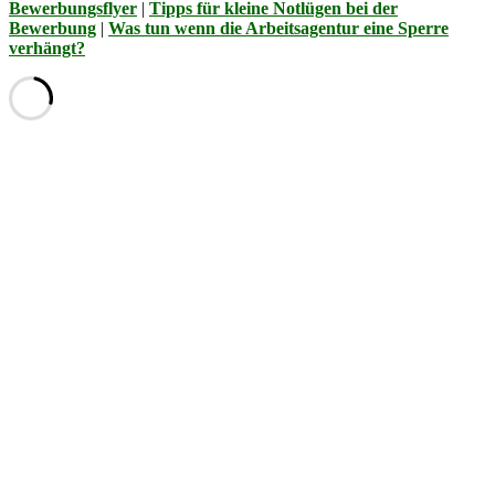
Bewerbungsflyer
|
Tipps für kleine Notlügen bei der
Bewerbung
|
Was tun wenn die Arbeitsagentur eine Sperre
verhängt?