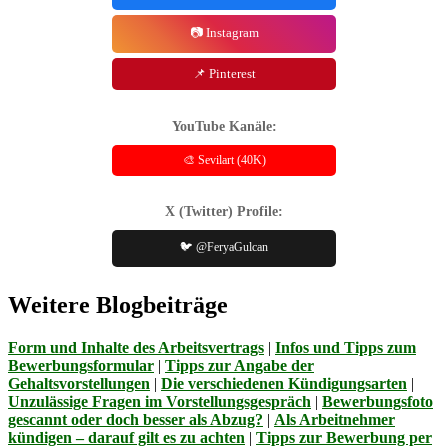
📷 Instagram
📌 Pinterest
YouTube Kanäle:
🎨 Sevilart (40K)
X (Twitter) Profile:
🐦 @FeryaGulcan
Weitere Blogbeiträge
Form und Inhalte des Arbeitsvertrags
|
Infos und Tipps zum
Bewerbungsformular
|
Tipps zur Angabe der
Gehaltsvorstellungen
|
Die verschiedenen Kündigungsarten
|
Unzulässige Fragen im Vorstellungsgespräch
|
Bewerbungsfoto
gescannt oder doch besser als Abzug?
|
Als Arbeitnehmer
kündigen – darauf gilt es zu achten
|
Tipps zur Bewerbung per