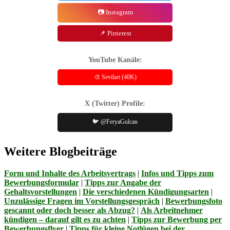
📷 Instagram
📌 Pinterest
YouTube Kanäle:
🎨 Sevilart (40K)
X (Twitter) Profile:
🐦 @FeryaGulcan
Weitere Blogbeiträge
Form und Inhalte des Arbeitsvertrags
|
Infos und Tipps zum
Bewerbungsformular
|
Tipps zur Angabe der
Gehaltsvorstellungen
|
Die verschiedenen Kündigungsarten
|
Unzulässige Fragen im Vorstellungsgespräch
|
Bewerbungsfoto
gescannt oder doch besser als Abzug?
|
Als Arbeitnehmer
kündigen – darauf gilt es zu achten
|
Tipps zur Bewerbung per
Bewerbungsflyer
|
Tipps für kleine Notlügen bei der