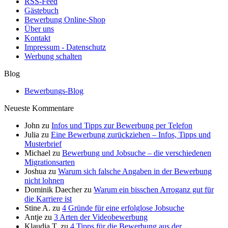
RSS-Feed
Gästebuch
Bewerbung Online-Shop
Über uns
Kontakt
Impressum - Datenschutz
Werbung schalten
Blog
Bewerbungs-Blog
Neueste Kommentare
John
zu
Infos und Tipps zur Bewerbung per Telefon
Julia
zu
Eine Bewerbung zurückziehen – Infos, Tipps und
Musterbrief
Michael
zu
Bewerbung und Jobsuche – die verschiedenen
Migrationsarten
Joshua
zu
Warum sich falsche Angaben in der Bewerbung
nicht lohnen
Dominik Daecher
zu
Warum ein bisschen Arroganz gut für
die Karriere ist
Stine A.
zu
4 Gründe für eine erfolglose Jobsuche
Antje
zu
3 Arten der Videobewerbung
Klaudia T.
zu
4 Tipps für die Bewerbung aus der