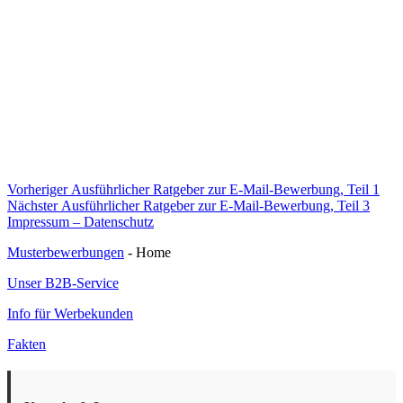
Beitragsnavigation
Vorheriger
Vorheriger
Ausführlicher Ratgeber zur E-Mail-Bewerbung, Teil 1
Nächster
Beitrag:
Nächster
Ausführlicher Ratgeber zur E-Mail-Bewerbung, Teil 3
Beitrag:
Impressum – Datenschutz
Musterbewerbungen
- Home
Unser B2B-Service
Info für Werbekunden
Fakten