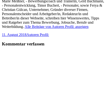
Marie Meißner, - Bewerbungscoach und Trainerin, Gerd Bachmann,
- Personalentwicklung, Timor Buchert, - Personaler, sowie Ferya &
Christian Gülcan, Unternehmer, Gründer diverser Firmen,
Personalentscheider und Arbeitgeber/in, Redakteur/in und
Betreiber/in dieser Webseite, schreiben hier Wissenswertes, Tipps
und Ratgeber zum Thema Bewerbung, Jobsuche, Berufe und
Weiterbildung.
Alle Beiträge von Autoren Profil: anzeigen
Veröffentlicht
Autor
11. August 2018
Autoren Profil:
am
Kommentar verfassen