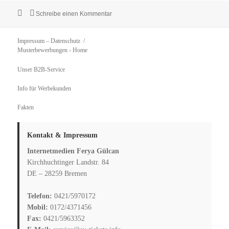
Veröffentlicht
zu 8 Tipps für den Bewerbungsmarathon, T
Schreibe einen Kommentar
am
Impressum – Datenschutz
Musterbewerbungen
- Home
Unser B2B-Service
Info für Werbekunden
Fakten
Kontakt & Impressum
Internetmedien Ferya Gülcan
Kirchhuchtinger Landstr. 84
DE – 28259 Bremen
Telefon:
0421/5970172
Mobil:
0172/4371456
Fax:
0421/5963352