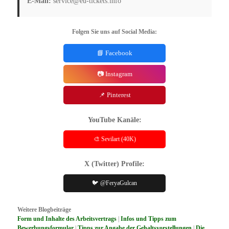
E-Mail:
service@eu-tickets.info
Folgen Sie uns auf Social Media:
📘 Facebook
📷 Instagram
📌 Pinterest
YouTube Kanäle:
🎨 Sevilart (40K)
X (Twitter) Profile:
🐦 @FeryaGulcan
Weitere Blogbeiträge
Form und Inhalte des Arbeitsvertrags
|
Infos und Tipps zum
Bewerbungsformular
|
Tipps zur Angabe der Gehaltsvorstellungen
|
Die